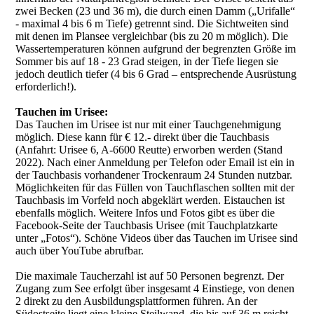
zwei Becken (23 und 36 m), die durch einen Damm („Urifalle“
- maximal 4 bis 6 m Tiefe) getrennt sind. Die Sichtweiten sind
mit denen im Plansee vergleichbar (bis zu 20 m möglich). Die
Wassertemperaturen können aufgrund der begrenzten Größe im
Sommer bis auf 18 - 23 Grad steigen, in der Tiefe liegen sie
jedoch deutlich tiefer (4 bis 6 Grad – entsprechende Ausrüstung
erforderlich!).
Tauchen im Urisee:
Das Tauchen im Urisee ist nur mit einer Tauchgenehmigung
möglich. Diese kann für € 12.- direkt über die Tauchbasis
(Anfahrt: Urisee 6, A-6600 Reutte) erworben werden (Stand
2022). Nach einer Anmeldung per Telefon oder Email ist ein in
der Tauchbasis vorhandener Trockenraum 24 Stunden nutzbar.
Möglichkeiten für das Füllen von Tauchflaschen sollten mit der
Tauchbasis im Vorfeld noch abgeklärt werden. Eistauchen ist
ebenfalls möglich. Weitere Infos und Fotos gibt es über die
Facebook-Seite der Tauchbasis Urisee (mit Tauchplatzkarte
unter „Fotos“). Schöne Videos über das Tauchen im Urisee sind
auch über YouTube abrufbar.
Die maximale Taucherzahl ist auf 50 Personen begrenzt. Der
Zugang zum See erfolgt über insgesamt 4 Einstiege, von denen
2 direkt zu den Ausbildungsplattformen führen. An der
Südostseite liegt eine kleine Steilwand, die bis auf 36 m reicht,