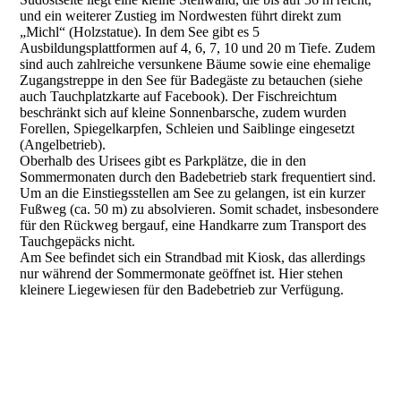
und ein weiterer Zustieg im Nordwesten führt direkt zum
„Michl“ (Holzstatue). In dem See gibt es 5
Ausbildungsplattformen auf 4, 6, 7, 10 und 20 m Tiefe. Zudem
sind auch zahlreiche versunkene Bäume sowie eine ehemalige
Zugangstreppe in den See für Badegäste zu betauchen (siehe
auch Tauchplatzkarte auf Facebook). Der Fischreichtum
beschränkt sich auf kleine Sonnenbarsche, zudem wurden
Forellen, Spiegelkarpfen, Schleien und Saiblinge eingesetzt
(Angelbetrieb).
Oberhalb des Urisees gibt es Parkplätze, die in den
Sommermonaten durch den Badebetrieb stark frequentiert sind.
Um an die Einstiegsstellen am See zu gelangen, ist ein kurzer
Fußweg (ca. 50 m) zu absolvieren. Somit schadet, insbesondere
für den Rückweg bergauf, eine Handkarre zum Transport des
Tauchgepäcks nicht.
Am See befindet sich ein Strandbad mit Kiosk, das allerdings
nur während der Sommermonate geöffnet ist. Hier stehen
kleinere Liegewiesen für den Badebetrieb zur Verfügung.