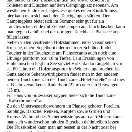
Toiletten und Duschen auf dem Campingplatz nebenan. Am
westlichen Ende der Liegewiese gibt es einen Kiosk/Imbiss,
hier kann man sich nach den Tauchgängen stärken. Der
Campingplatz bietet sich im Sommer sehr gut für ein
Tauchwochen-ende mit Zelten/Campen an. Tauchflaschen kann
man gegen Gebühr bei der dortigen Tauchbasis Planseecamp
füllen lassen.
Neben vielen verstreuten Holzstämmen, einer versunkenen
Kutsche, einem Segelboot oder mehrerer Schlitten finden
Taucher in der Tauchzone am Planseecamp auch noch eine
Übungs-plattform (ca. 10 m Tiefe). Laut Erzählungen von
Einheimischen liegt im See so viel Holz, da dort angeblich vor
ca. 80 Jahren ein Holztransporter im Winter eingebrochen ist.
Ganz andere Sehenswürdigkeiten findet man in den anderen
beiden Tauchzonen. In der Tauchzone „Hotel Forelle“ sind dies
z. B. ein versunkenes Ruderboot (22 m) oder ein Heuwagen
(15 m).
Für Fans von Süßwasserpolypen bietet sich die Tauchzone
„Kaiserbrunnen“ an.
Zu den Unterwasserbewohnern im Plansee gehören Forellen,
Saiblinge, Barsche, Renken, Karpfen sowie Grillen und
Krebse. Während des Sicherheitsstopps auf ca. 5 Metern kann
man sich wunderschön mit den Barschen dahintreiben lassen.
Die Flusskrebse kann man am besten in der Nacht oder bei