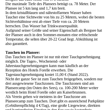
Die maximale Tiefe des Plansees beträgt ca. 78 Meter. Der
Plansee ist 5 km lang und 1,7 km breit.
In dem kristallblauen und nährstoffarmen Wasser haben
Taucher eine Sichtweite von bis zu 25 Metern, wobei die besten
Sichtverhältnisse erst ab einer Tiefe von ca. 20 Metern
herrschen. Das Wasser hat Trinkwasserqualität.
Aufgrund seiner Größe und seiner Eigenschaft als Bergsee hat
der Plansee auch in den Sommer-monaten eine erfrischende
Temperatur, die selten über 20-22 Grad liegt. Abkühlung ist
also garantiert.
Tauchen im Plansee:
Das Tauchen im Plansee ist nur mit einer Tauchgenehmigung
möglich. Die Tages-, Wochenend- oder
Jahrestauchgenehmigungen kann man käuflich an der
Rezeption des Hotels Forelle erwerben. Die
Tagestauchgenehmigung kostet 11,00 € (Stand 2022).
Nicht der ganze See ist zum Tauchen freigegeben, sondern nur
drei ausgewiesene Tauchzonen. Die Tauchzonen sind am
Planseecamp (im Osten des Sees), ca. 100-200 Meter weiter
westlich beim Hotel Forelle oder am Kaiserbrunnen.
Als Verein gehen wir meistens in der Tauchzone am
Planseecamp zum Tauchen. Dort gibt es ausreichend Parkplätze
(Gebührenpflichtig 4 €/Tag), eine große Liegewiese, direkten
und barrierefreien Einstieg in den See sowie kostenfreie