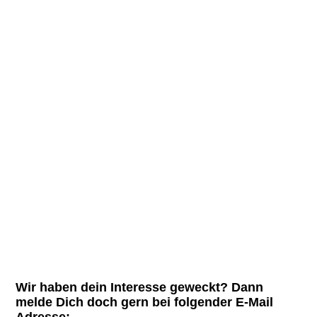
2016_09_Plansee SK Apnoe2 (21)
2016_09_Plansee SK Apnoe2 (17)
Wir haben dein Interesse geweckt? Dann
melde Dich doch gern bei folgender E-Mail